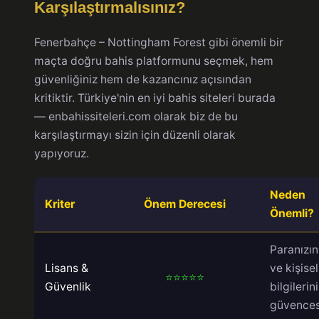
Karşılaştırmalısınız?
Fenerbahçe – Nottingham Forest gibi önemli bir
maçta doğru bahis platformunu seçmek, hem
güvenliğiniz hem de kazancınız açısından
kritiktir. Türkiye'nin en iyi bahis siteleri burada
— enbahissiteleri.com olarak biz de bu
karşılaştırmayı sizin için düzenli olarak
yapıyoruz.
Neden
Kriter
Önem Derecesi
Önemli?
Paranızın
Lisans &
ve kişisel
⭐⭐⭐⭐⭐
Güvenlik
bilgilerin
güvences