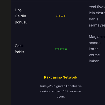
Yeni üyel
Hoş
için ekst
Geldin
⭐⭐⭐⭐
bahis
Bonusu
sermayes
Maç anın
anında
Canlı
⭐⭐⭐⭐⭐
karar
Bahis
verme
imkanı
Raxcasino Network
Türkiye'nin güvenilir bahis ve
casino rehberi. 18+ sorumlu
oyun.