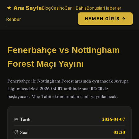
★ Ana Sayfa
Blog
Casino
Canlı Bahis
Bonuslar
Haberler
HEMEN GIRIŞ →
Rehber
Fenerbahçe vs Nottingham
Forest Maçı Yayını
Fenerbahçe ile Nottingham Forest arasında oynanacak Avrupa
2026-04-07
02:20
Ligi mücadelesi
tarihinde saat
'de
başlayacak. Maç Tabii ekranlarından canlı yayınlanacak.
2026-04-07
📅 Tarih
02:20
⏰ Saat