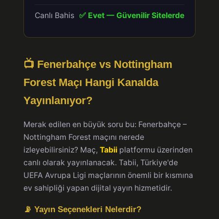
Canlı Bahis
✅ Evet — Güvenilir Sitelerde
📺 Fenerbahçe vs Nottingham
Forest Maçı Hangi Kanalda
Yayınlanıyor?
Merak edilen en büyük soru bu: Fenerbahçe –
Nottingham Forest maçını nerede
izleyebilirsiniz? Maç,
Tabii
platformu üzerinden
canlı olarak yayınlanacak. Tabii, Türkiye'de
UEFA Avrupa Ligi maçlarının önemli bir kısmına
ev sahipliği yapan dijital yayın hizmetidir.
📡 Yayın Seçenekleri Nelerdir?