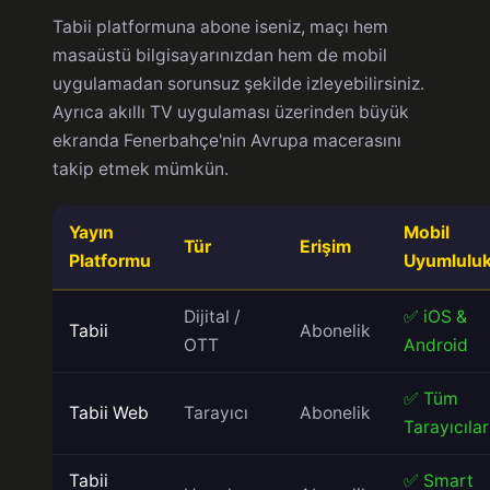
Tabii platformuna abone iseniz, maçı hem
masaüstü bilgisayarınızdan hem de mobil
uygulamadan sorunsuz şekilde izleyebilirsiniz.
Ayrıca akıllı TV uygulaması üzerinden büyük
ekranda Fenerbahçe'nin Avrupa macerasını
takip etmek mümkün.
Yayın
Mobil
Tür
Erişim
Platformu
Uyumlulu
Dijital /
✅ iOS &
Tabii
Abonelik
OTT
Android
✅ Tüm
Tabii Web
Tarayıcı
Abonelik
Tarayıcılar
Tabii
✅ Smart