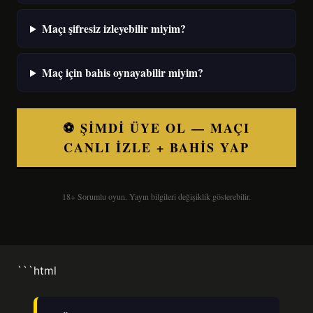
Maçı şifresiz izleyebilir miyim?
Maç için bahis oynayabilir miyim?
⚽ ŞIMDI ÜYE OL — MAÇI
CANLI İZLE + BAHIS YAP
18+ Sorumlu oyun. Yayın bilgileri değişiklik gösterebilir.
```html