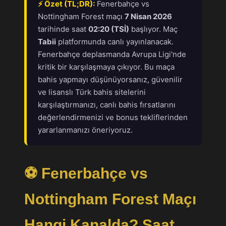
⚡ Özet (TL;DR):
Fenerbahçe vs
Nottingham Forest maçı
7 Nisan 2026
tarihinde saat
02:20 (TSİ)
başlıyor. Maç
Tabii
platformunda canlı yayınlanacak.
Fenerbahçe deplasmanda Avrupa Ligi'nde
kritik bir karşılaşmaya çıkıyor. Bu maça
bahis yapmayı düşünüyorsanız, güvenilir
ve lisanslı Türk bahis sitelerini
karşılaştırmanızı, canlı bahis fırsatlarını
değerlendirmenizi ve bonus tekliflerinden
yararlanmanızı öneriyoruz.
⚽ Fenerbahçe vs
Nottingham Forest Maçı
Hangi Kanalda? Saat