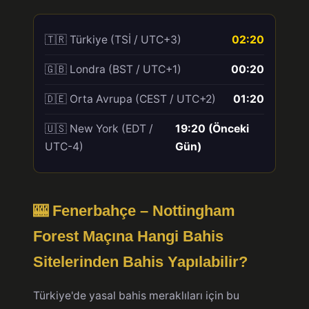
🇹🇷 Türkiye (TSİ / UTC+3)
02:20
🇬🇧 Londra (BST / UTC+1)
00:20
🇩🇪 Orta Avrupa (CEST / UTC+2)
01:20
🇺🇸 New York (EDT /
19:20 (Önceki
UTC-4)
Gün)
🎰 Fenerbahçe – Nottingham
Forest Maçına Hangi Bahis
Sitelerinden Bahis Yapılabilir?
Türkiye'de yasal bahis meraklıları için bu