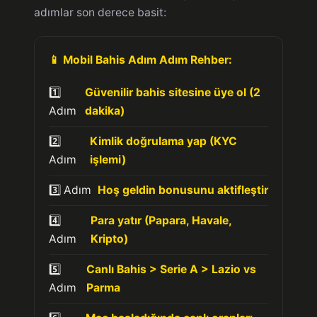
adımlar son derece basit:
📱 Mobil Bahis Adım Adım Rehber:
1️⃣
Güvenilir bahis sitesine üye ol (2
Adım
dakika)
2️⃣
Kimlik doğrulama yap (KYC
Adım
işlemi)
3️⃣ Adım
Hoş geldin bonusunu aktifleştir
4️⃣
Para yatır (Papara, Havale,
Adım
Kripto)
5️⃣
Canlı Bahis > Serie A > Lazio vs
Adım
Parma