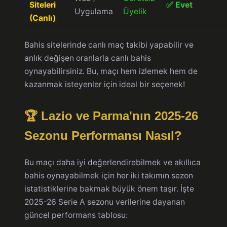
Siteleri
✅ Evet
Uygulama
Üyelik
(Canlı)
Bahis sitelerinde canlı maç takibi yapabilir ve
anlık değişen oranlarla canlı bahis
oynayabilirsiniz. Bu, maçı hem izlemek hem de
kazanmak isteyenler için ideal bir seçenek!
🏆 Lazio ve Parma'nın 2025-26
Sezonu Performansı Nasıl?
Bu maçı daha iyi değerlendirebilmek ve akıllıca
bahis oynayabilmek için her iki takımın sezon
istatistiklerine bakmak büyük önem taşır. İşte
2025-26 Serie A sezonu verilerine dayanan
güncel performans tablosu: