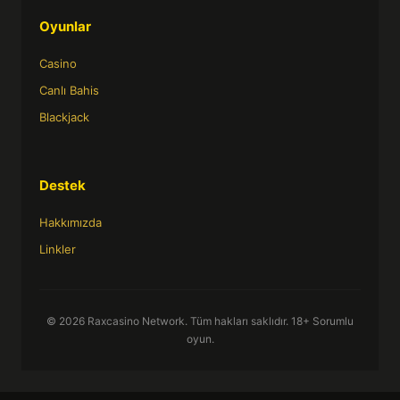
Oyunlar
Casino
Canlı Bahis
Blackjack
Destek
Hakkımızda
Linkler
© 2026 Raxcasino Network. Tüm hakları saklıdır. 18+ Sorumlu
oyun.