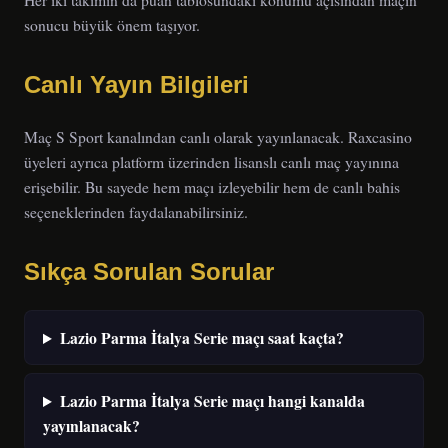
sonucu büyük önem taşıyor.
Canlı Yayın Bilgileri
Maç S Sport kanalından canlı olarak yayınlanacak. Raxcasino
üyeleri ayrıca platform üzerinden lisanslı canlı maç yayınına
erişebilir. Bu sayede hem maçı izleyebilir hem de canlı bahis
seçeneklerinden faydalanabilirsiniz.
Sıkça Sorulan Sorular
Lazio Parma İtalya Serie maçı saat kaçta?
Lazio Parma İtalya Serie maçı hangi kanalda
yayınlanacak?