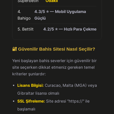
Superbetin
Odaklı
4.
4.3/5 ⭐ — Mobil Uygulama
Bahigo
Güçlü
5. Bettilt
4.2/5 ⭐ — Hızlı Para Çekme
🔐 Güvenilir Bahis Sitesi Nasıl Seçilir?
Yeni başlayan bahis severler için güvenilir bir
site seçerken dikkat etmeniz gereken temel
kriterler şunlardır:
Lisans Bilgisi:
Curacao, Malta (MGA) veya
Gibraltar lisansı olmalı
SSL Şifreleme:
Site adresi "https://" ile
başlamalı