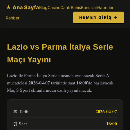
★ Ana Sayfa
Blog
Casino
Canlı Bahis
Bonuslar
Haberler
HEMEN GIRIŞ →
Rehber
Lazio vs Parma İtalya Serie
Maçı Yayını
Lazio ile Parma İtalya Serie arasında oynanacak Serie A
2026-04-07
16:00
mücadelesi
tarihinde saat
'de başlayacak.
Maç S Sport ekranlarından canlı yayınlanacak.
2026-04-07
📅 Tarih
16:00
⏰ Saat