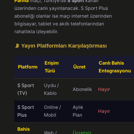
Parma
maçı, Türkiye'de
S Sport
kanalı
üzerinden canlı yayınlanacak. S Sport Plus
aboneliği olanlar ise maçı internet üzerinden
bilgisayar, tablet ve akıllı telefonlarından
rahatlıkla izleyebilir.
📡 Yayın Platformları Karşılaştırması
Erişim
Canlı Bahis
Platform
Ücret
Türü
Entegrasyonu
S Sport
Uydu /
Abonelik
Hayır
(TV)
Kablo
S Sport
Online /
Aylık
Hayır
Plus
Mobil
Plan
Bahis
Web /
Ücretsiz