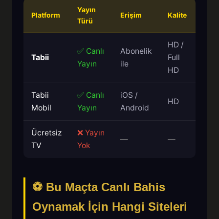
Yayın
Platform
Erişim
Kalite
Türü
HD /
✅ Canlı
Abonelik
Tabii
Full
Yayın
ile
HD
Tabii
✅ Canlı
iOS /
HD
Mobil
Yayın
Android
Ücretsiz
❌ Yayın
—
—
TV
Yok
⚽ Bu Maçta Canlı Bahis
Oynamak İçin Hangi Siteleri