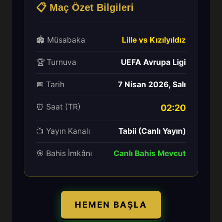
📋 Maç Özet Bilgileri
🏟 Müsabaka
Lille vs Kızılyıldız
🏆 Turnuva
UEFA Avrupa Ligi
📅 Tarih
7 Nisan 2026, Salı
⏰ Saat (TR)
02:20
📺 Yayın Kanalı
Tabii (Canlı Yayın)
🎯 Bahis İmkânı
Canlı Bahis Mevcut
HEMEN BAŞLA