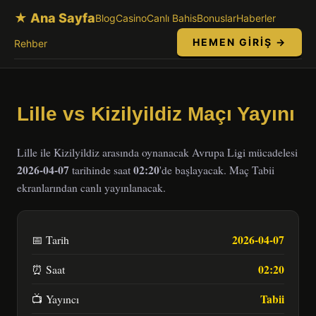
★ Ana Sayfa
Blog
Casino
Canlı Bahis
Bonuslar
Haberler
HEMEN GIRIŞ →
Rehber
Lille vs Kizilyildiz Maçı Yayını
Lille ile Kizilyildiz arasında oynanacak Avrupa Ligi mücadelesi
2026-04-07
02:20
tarihinde saat
'de başlayacak. Maç Tabii
ekranlarından canlı yayınlanacak.
2026-04-07
📅 Tarih
02:20
⏰ Saat
Tabii
📺 Yayıncı