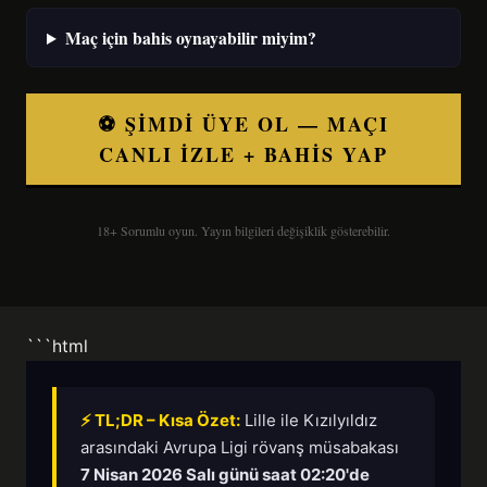
Maç için bahis oynayabilir miyim?
⚽ ŞIMDI ÜYE OL — MAÇI
CANLI İZLE + BAHIS YAP
18+ Sorumlu oyun. Yayın bilgileri değişiklik gösterebilir.
```html
⚡ TL;DR – Kısa Özet:
Lille ile Kızılyıldız
arasındaki Avrupa Ligi rövanş müsabakası
7 Nisan 2026 Salı günü saat 02:20'de