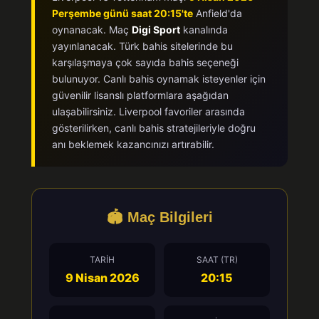
Perşembe günü saat 20:15'te
Anfield'da
oynanacak. Maç
Digi Sport
kanalında
yayınlanacak. Türk bahis sitelerinde bu
karşılaşmaya çok sayıda bahis seçeneği
bulunuyor. Canlı bahis oynamak isteyenler için
güvenilir lisanslı platformlara aşağıdan
ulaşabilirsiniz. Liverpool favoriler arasında
gösterilirken, canlı bahis stratejileriyle doğru
anı beklemek kazancınızı artırabilir.
🏟️ Maç Bilgileri
TARİH
SAAT (TR)
9 Nisan 2026
20:15