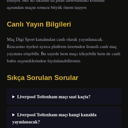
açısından maçın sonucu büyük önem taşıyor.
Canlı Yayın Bilgileri
Maç Digi Sport kanalından canlı olarak yayınlanacak.
Raxcasino üyeleri ayrıca platform üzerinden lisanslı canlı maç
yayınına erişebilir. Bu sayede hem maçı izleyebilir hem de canlı
bahis seçeneklerinden faydalanabilirsiniz.
Sıkça Sorulan Sorular
Liverpool Tottenham maçı saat kaçta?
Liverpool Tottenham maçı hangi kanalda
yayınlanacak?