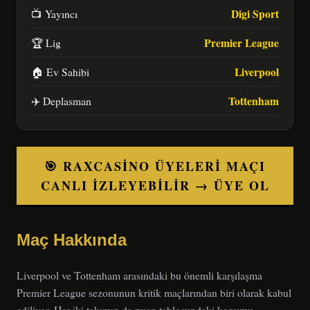
Digi Sport
📺 Yayıncı
Premier League
🏆 Lig
Liverpool
🏠 Ev Sahibi
Tottenham
✈️ Deplasman
🎯 RAXCASINO ÜYELERI MAÇI
CANLI İZLEYEBILIR → ÜYE OL
Maç Hakkında
Liverpool ve Tottenham arasındaki bu önemli karşılaşma
Premier League sezonunun kritik maçlarından biri olarak kabul
ediliyor. Her iki takımın da puan tablosundaki konumu