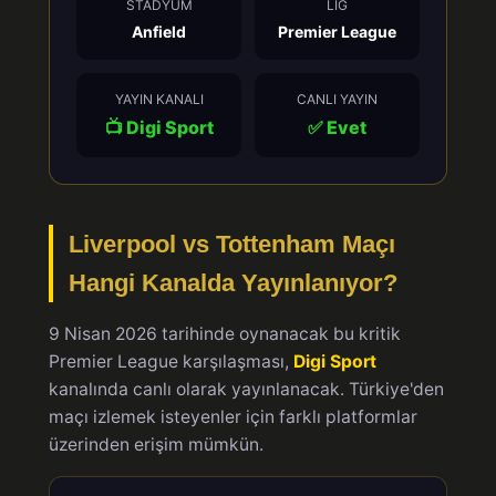
STADYUM
LİG
Anfield
Premier League
YAYIN KANALI
CANLI YAYIN
📺 Digi Sport
✅ Evet
Liverpool vs Tottenham Maçı
Hangi Kanalda Yayınlanıyor?
9 Nisan 2026 tarihinde oynanacak bu kritik
Premier League karşılaşması,
Digi Sport
kanalında canlı olarak yayınlanacak. Türkiye'den
maçı izlemek isteyenler için farklı platformlar
üzerinden erişim mümkün.