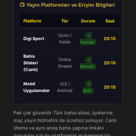
📺 Yayın Platformları ve Erişim Bilgileri
Platform
Tür
Durum
Saat
Uydu /
✅
Digi Sport
20:15
Kablo
Yayında
Bahis
Online
✅
Siteleri
20:15
Stream
Mevcut
(Canlı)
Mobil
iOS /
✅
20:15
Uygulamalar
Android
Aktif
Pek çok güvenilir Türk bahis sitesi, üyelerine
maç yayın hizmetini de ücretsiz sunuyor. Canlı
izleme ve aynı anda bahis yapma imkânı
arayanlar için bu platformlar mükemmel bir