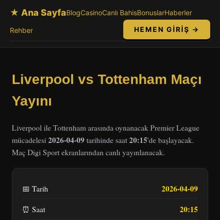
★ Ana Sayfa
Blog
Casino
Canlı Bahis
Bonuslar
Haberler
HEMEN GIRIŞ →
Rehber
Liverpool vs Tottenham Maçı
Yayını
Liverpool ile Tottenham arasında oynanacak Premier League
2026-04-09
20:15
mücadelesi
tarihinde saat
'de başlayacak.
Maç Digi Sport ekranlarından canlı yayınlanacak.
2026-04-09
📅 Tarih
20:15
⏰ Saat