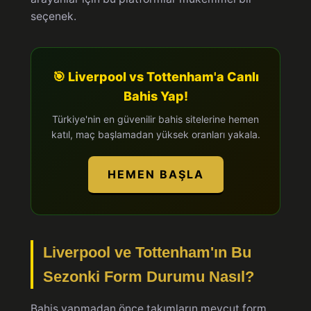
seçenek.
🎯 Liverpool vs Tottenham'a Canlı
Bahis Yap!
Türkiye'nin en güvenilir bahis sitelerine hemen
katıl, maç başlamadan yüksek oranları yakala.
HEMEN BAŞLA
Liverpool ve Tottenham'ın Bu
Sezonki Form Durumu Nasıl?
Bahis yapmadan önce takımların mevcut form