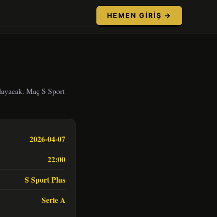
HEMEN GIRIŞ →
şlayacak. Maç S Sport
2026-04-07
22:00
S Sport Plus
Serie A