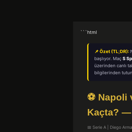
```html
📌 Özet (TL;DR):
N
başlıyor. Maç
S Sp
üzerinden canlı ta
bilgilerinden tutun
⚽ Napoli 
Kaçta? — 
📅 Serie A | Diego Arm