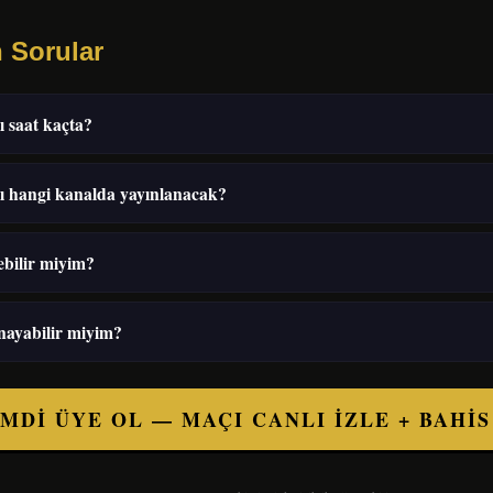
 Sorular
 saat kaçta?
 hangi kanalda yayınlanacak?
yebilir miyim?
nayabilir miyim?
IMDI ÜYE OL — MAÇI CANLI İZLE + BAHIS