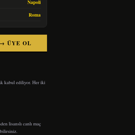
Napoli
Roma
 → ÜYE OL
 kabul ediliyor. Her iki
den lisanslı canlı maç
ilirsiniz.