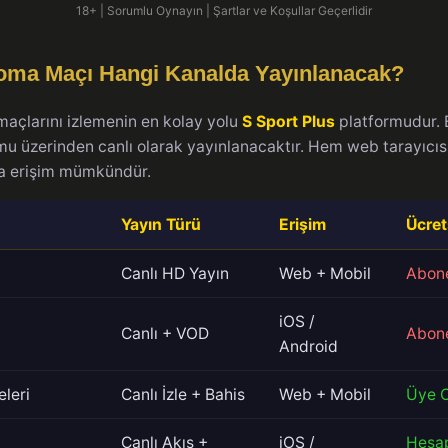
18+ | Sorumlu Oynayın | Şartlar ve Koşullar Geçerlidir
Roma Maçı Hangi Kanalda Yayınlanacak?
maçlarını izlemenin en kolay yolu
S Sport Plus
platformudur. 
formu üzerinden canlı olarak yayınlanacaktır. Hem web tarayıcı
la erişim mümkündür.
Yayın Türü
Erişim
Ücret
Canlı HD Yayın
Web + Mobil
Abone
iOS /
Canlı + VOD
Abone
Android
eleri
Canlı İzle + Bahis
Web + Mobil
Üye O
Canlı Akış +
iOS /
Hesap