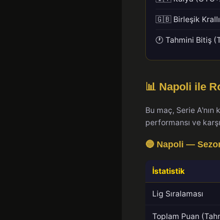
🇬🇧 Birleşik Kral
🕐 Tahmini Bitiş (
📊 Napoli ile
Bu maç, Serie A'nın k
performansı ve karşılı
🔵 Napoli — Sezon
İstatistik
Lig Sıralaması
Toplam Puan (Tah