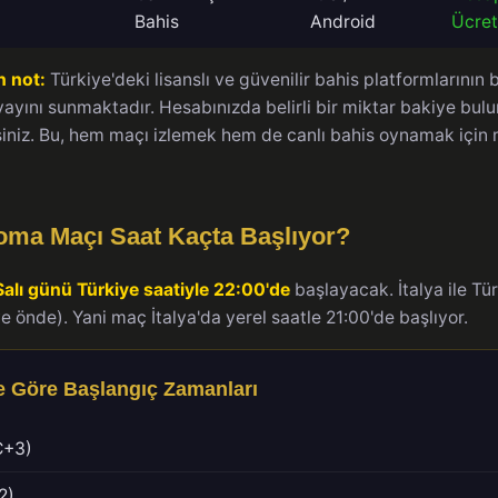
Bahis
Android
Ücret
n not:
Türkiye'deki lisanslı ve güvenilir bahis platformlarını
yayını sunmaktadır. Hesabınızda belirli bir miktar bakiye bu
irsiniz. Bu, hem maçı izlemek hem de canlı bahis oynamak içi
oma Maçı Saat Kaçta Başlıyor?
alı günü Türkiye saatiyle 22:00'de
başlayacak. İtalya ile Tü
iye önde). Yani maç İtalya'da yerel saatle 21:00'de başlıyor.
ne Göre Başlangıç Zamanları
C+3)
2)