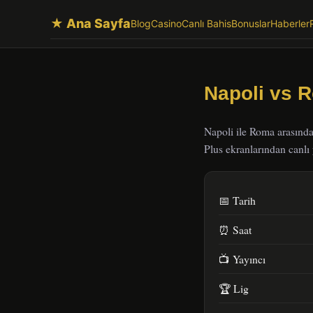
★ Ana Sayfa
Blog
Casino
Canlı Bahis
Bonuslar
Haberler
Napoli vs 
Napoli ile Roma arasınd
Plus ekranlarından canlı
📅 Tarih
⏰ Saat
📺 Yayıncı
🏆 Lig