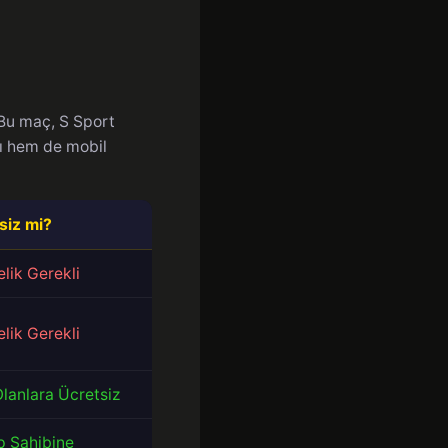
Bu maç, S Sport
sı hem de mobil
siz mi?
lik Gerekli
lik Gerekli
lanlara Ücretsiz
 Sahibine