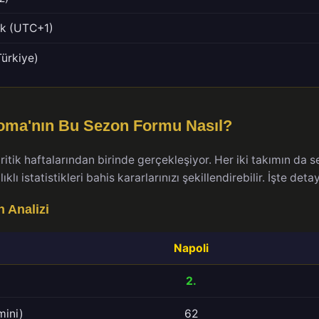
lık (UTC+1)
Türkiye)
 Roma'nın Bu Sezon Formu Nasıl?
ritik haftalarından birinde gerçekleşiyor. Her iki takımın da 
klı istatistikleri bahis kararlarınızı şekillendirebilir. İşte detay
 Analizi
Napoli
2.
mini)
62