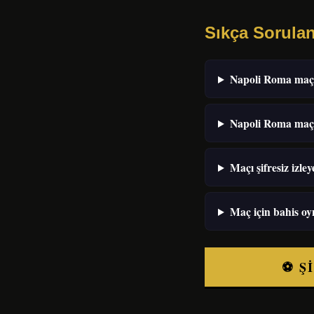
Sıkça Sorulan
Napoli Roma maçı
Napoli Roma maçı
Maçı şifresiz izle
Maç için bahis oy
⚽ Ş