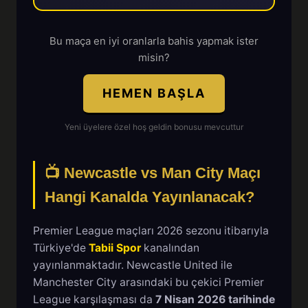
Bu maça en iyi oranlarla bahis yapmak ister
misin?
HEMEN BAŞLA
Yeni üyelere özel hoş geldin bonusu mevcuttur
📺 Newcastle vs Man City Maçı
Hangi Kanalda Yayınlanacak?
Premier League maçları 2026 sezonu itibarıyla
Türkiye'de
Tabii Spor
kanalından
yayınlanmaktadır. Newcastle United ile
Manchester City arasındaki bu çekici Premier
League karşılaşması da
7 Nisan 2026 tarihinde