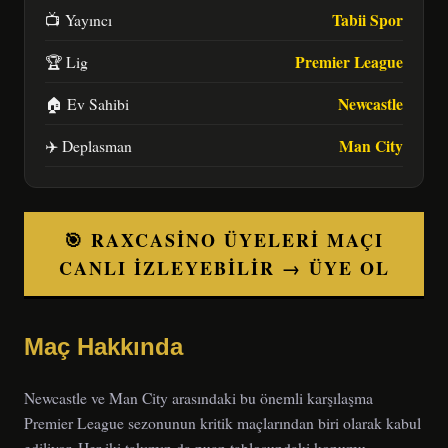
Tabii Spor
📺 Yayıncı
Premier League
🏆 Lig
Newcastle
🏠 Ev Sahibi
Man City
✈️ Deplasman
🎯 RAXCASINO ÜYELERI MAÇI
CANLI İZLEYEBILIR → ÜYE OL
Maç Hakkında
Newcastle ve Man City arasındaki bu önemli karşılaşma
Premier League sezonunun kritik maçlarından biri olarak kabul
ediliyor. Her iki takımın da puan tablosundaki konumu