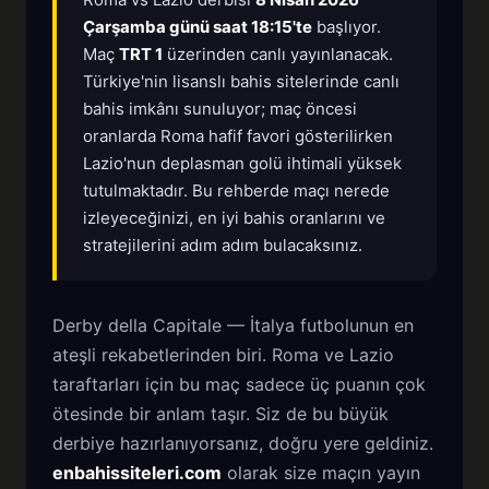
Çarşamba günü saat 18:15'te
başlıyor.
Maç
TRT 1
üzerinden canlı yayınlanacak.
Türkiye'nin lisanslı bahis sitelerinde canlı
bahis imkânı sunuluyor; maç öncesi
oranlarda Roma hafif favori gösterilirken
Lazio'nun deplasman golü ihtimali yüksek
tutulmaktadır. Bu rehberde maçı nerede
izleyeceğinizi, en iyi bahis oranlarını ve
stratejilerini adım adım bulacaksınız.
Derby della Capitale — İtalya futbolunun en
ateşli rekabetlerinden biri. Roma ve Lazio
taraftarları için bu maç sadece üç puanın çok
ötesinde bir anlam taşır. Siz de bu büyük
derbiye hazırlanıyorsanız, doğru yere geldiniz.
enbahissiteleri.com
olarak size maçın yayın