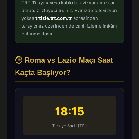
TRT 1'i uydu veya kablo televizyonunuzdan
ücretsiz izleyebilirsiniz. Evinizde televizyon
yoksa
trtizle.trt.com.tr
adresinden
tarayıcınız üzerinden de canlı izleme imkânı
bulunmaktadır.
🕒 Roma vs Lazio Maçı Saat
Kaçta Başlıyor?
18:15
Türkiye Saati (TSİ)