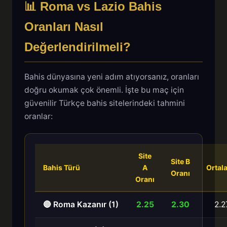
📊 Roma vs Lazio Bahis
Oranları Nasıl
Değerlendirilmeli?
Bahis dünyasına yeni adım atıyorsanız, oranları
doğru okumak çok önemli. İşte bu maç için
güvenilir Türkçe bahis sitelerindeki tahmini
oranlar:
Site
Site B
Bahis Türü
A
Ortal
Oranı
Oranı
🔴 Roma Kazanır (1)
2.25
2.30
2.2