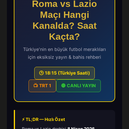
Roma vs Lazio
Maçı Hangi
Kanalda? Saat
Kaçta?
Türkiye'nin en büyük futbol meraklıları
için eksiksiz yayın & bahis rehberi
🕒 18:15 (Türkiye Saati)
📺 TRT 1
🔴 CANLI YAYIN
⚡ TL;DR — Hızlı Özet
Roma vs Lazio derbisi
8 Nisan 2026