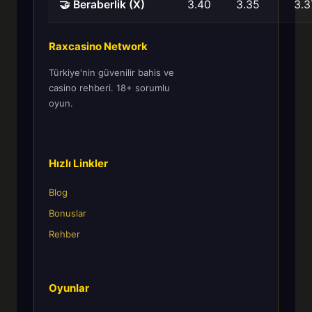
🤝 Beraberlik (X)
3.40
3.35
3.3
Raxcasino Network
Türkiye'nin güvenilir bahis ve
casino rehberi. 18+ sorumlu
oyun.
Hızlı Linkler
Blog
Bonuslar
Rehber
Oyunlar