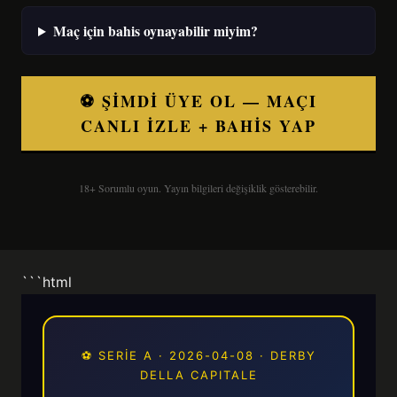
Maç için bahis oynayabilir miyim?
⚽ ŞIMDI ÜYE OL — MAÇI
CANLI İZLE + BAHIS YAP
18+ Sorumlu oyun. Yayın bilgileri değişiklik gösterebilir.
```html
⚽ SERİE A · 2026-04-08 · DERBY
DELLA CAPITALE