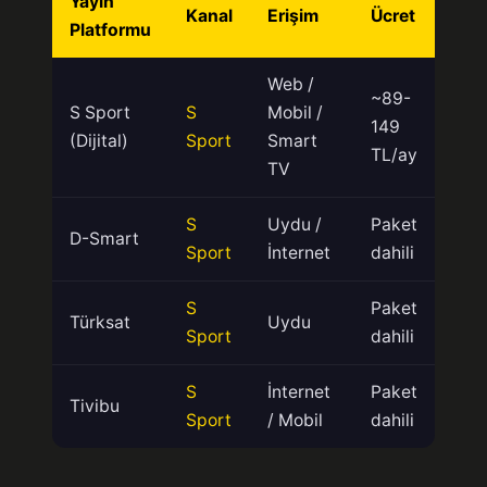
Yayın
Kanal
Erişim
Ücret
Platformu
Web /
~89-
S Sport
S
Mobil /
149
(Dijital)
Sport
Smart
TL/ay
TV
S
Uydu /
Paket
D-Smart
Sport
İnternet
dahili
S
Paket
Türksat
Uydu
Sport
dahili
S
İnternet
Paket
Tivibu
Sport
/ Mobil
dahili