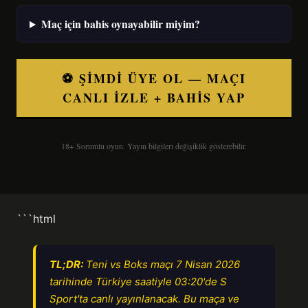
Maç için bahis oynayabilir miyim?
⚽ ŞIMDI ÜYE OL — MAÇI
CANLI İZLE + BAHIS YAP
18+ Sorumlu oyun. Yayın bilgileri değişiklik gösterebilir.
```html
TL;DR:
Teni vs Boks maçı 7 Nisan 2026
tarihinde Türkiye saatiyle 03:20'de S
Sport'ta canlı yayınlanacak. Bu maça ve