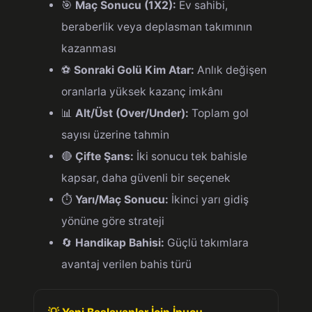
🎯
Maç Sonucu (1X2):
Ev sahibi,
beraberlik veya deplasman takımının
kazanması
⚽
Sonraki Golü Kim Atar:
Anlık değişen
oranlarla yüksek kazanç imkânı
📊
Alt/Üst (Over/Under):
Toplam gol
sayısı üzerine tahmin
🔴
Çifte Şans:
İki sonucu tek bahisle
kapsar, daha güvenli bir seçenek
⏱️
Yarı/Maç Sonucu:
İkinci yarı gidiş
yönüne göre strateji
🔄
Handikap Bahisi:
Güçlü takımlara
avantaj verilen bahis türü