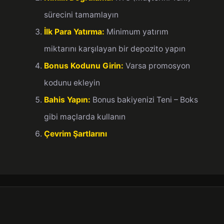
sürecini tamamlayın
İlk Para Yatırma:
Minimum yatırım
miktarını karşılayan bir depozito yapın
Bonus Kodunu Girin:
Varsa promosyon
kodunu ekleyin
Bahis Yapın:
Bonus bakiyenizi Teni – Boks
gibi maçlarda kullanın
Çevrim Şartlarını