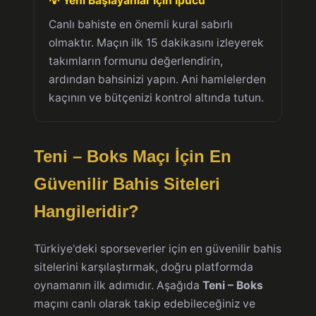
💡 Yeni Başlayanlar İçin İpucu
Canlı bahiste en önemli kural sabırlı
olmaktır. Maçın ilk 15 dakikasını izleyerek
takımların formunu değerlendirin,
ardından bahsinizi yapın. Ani hamlelerden
kaçının ve bütçenizi kontrol altında tutun.
Teni – Boks Maçı İçin En
Güvenilir Bahis Siteleri
Hangileridir?
Türkiye'deki sporseverler için en güvenilir bahis
sitelerini karşılaştırmak, doğru platformda
oynamanın ilk adımıdır. Aşağıda
Teni – Boks
maçını canlı olarak takip edebileceğiniz ve