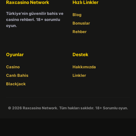
Raxcasino Network
Hızlı Linkler
Türkiye'nin güvenilir bahis ve
Blog
casino rehberi. 18+ sorumlu
Bonuslar
oyun.
Rehber
Oyunlar
Destek
Casino
Hakkımızda
Canlı Bahis
Linkler
Blackjack
© 2026 Raxcasino Network. Tüm hakları saklıdır. 18+ Sorumlu oyun.