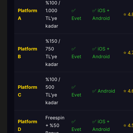
%100 /
Platform
1.000
✅
✅ iOS +
⭐ 4.
A
TL'ye
Evet
Android
kadar
%150 /
Platform
750
✅
✅ iOS +
⭐ 4.
B
TL'ye
Evet
Android
kadar
%100 /
Platform
500
✅
✅ Android
⭐ 4.
C
TL'ye
Evet
kadar
Freespin
Platform
✅
✅ iOS +
+ %50
⭐ 4.
D
Evet
Android