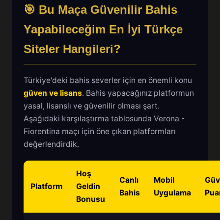
🎯 Bu Maça Güvenilir Bahis
Yapabileceğim En İyi Türkçe
Siteler Hangileri?
Türkiye'deki bahis severler için en önemli konu
güven ve lisans
. Bahis yapacağınız platformun
yasal, lisanslı ve güvenilir olması şart.
Aşağıdaki karşılaştırma tablosunda Verona -
Fiorentina maçı için öne çıkan platformları
değerlendirdik.
Hoş
Canlı
Mobil
Güv
Platform
Geldin
Bahis
Uygulama
Pua
Bonusu