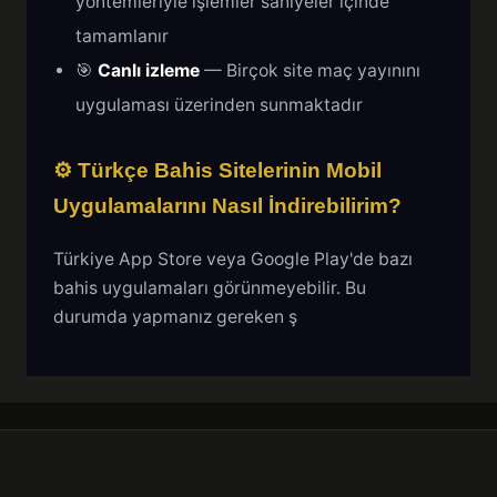
yöntemleriyle işlemler saniyeler içinde
tamamlanır
🎯
Canlı izleme
— Birçok site maç yayınını
uygulaması üzerinden sunmaktadır
⚙️ Türkçe Bahis Sitelerinin Mobil
Uygulamalarını Nasıl İndirebilirim?
Türkiye App Store veya Google Play'de bazı
bahis uygulamaları görünmeyebilir. Bu
durumda yapmanız gereken ş