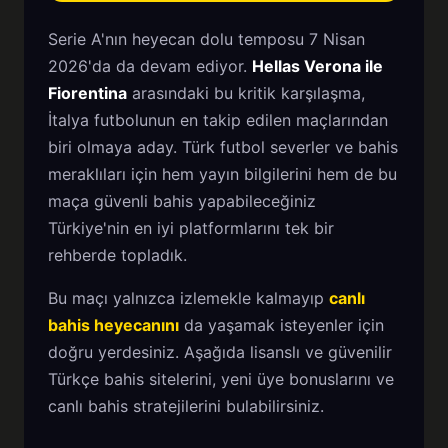
Serie A'nın heyecan dolu temposu 7 Nisan
2026'da da devam ediyor.
Hellas Verona ile
Fiorentina
arasındaki bu kritik karşılaşma,
İtalya futbolunun en takip edilen maçlarından
biri olmaya aday. Türk futbol severler ve bahis
meraklıları için hem yayın bilgilerini hem de bu
maça güvenli bahis yapabileceğiniz
Türkiye'nin en iyi platformlarını tek bir
rehberde topladık.
Bu maçı yalnızca izlemekle kalmayıp
canlı
bahis heyecanını
da yaşamak isteyenler için
doğru yerdesiniz. Aşağıda lisanslı ve güvenilir
Türkçe bahis sitelerini, yeni üye bonuslarını ve
canlı bahis stratejilerini bulabilirsiniz.