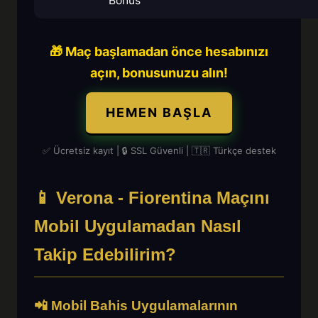
Bonus
🎁 Maç başlamadan önce hesabınızı
açın, bonusunuzu alın!
HEMEN BAŞLA
✅ Ücretsiz kayıt | 🔒 SSL Güvenli | 🇹🇷 Türkçe destek
📱 Verona - Fiorentina Maçını
Mobil Uygulamadan Nasıl
Takip Edebilirim?
📲 Mobil Bahis Uygulamalarının