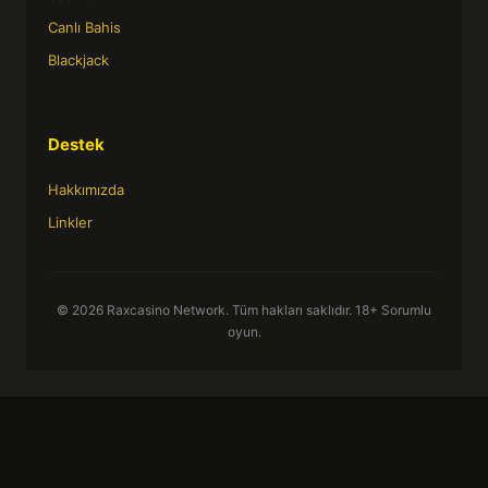
Canlı Bahis
Blackjack
Destek
Hakkımızda
Linkler
© 2026 Raxcasino Network. Tüm hakları saklıdır. 18+ Sorumlu
oyun.