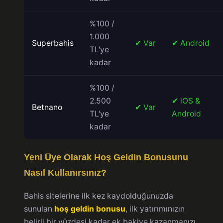
%100 /
1.000
Superbahis
✔ Var
✔ Android
TL'ye
kadar
%100 /
2.500
✔ iOS &
Betnano
✔ Var
TL'ye
Android
kadar
Yeni Üye Olarak Hoş Geldin Bonusunu
Nasıl Kullanırsınız?
Bahis sitelerine ilk kez kaydolduğunuzda
sunulan
hoş geldin bonusu
, ilk yatırımınızın
belirli bir yüzdesi kadar ek bakiye kazanmanızı