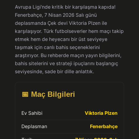
Avrupa Ligi'nde kritik bir karşılaşma kapıda!
Fenerbahçe, 7 Nisan 2026 Salı günü
deplasmanda Çek devi Viktoria Plzen ile
karşılaşıyor. Türk futbolseverler hem maçı takip
etmek hem de heyecanı bir üst seviyeye
taşımak için canlı bahis seçeneklerini
araştırıyor. Bu rehberde maçın yayın bilgilerini,
bahis sitelerini ve strateji ipuçlarını başlangıç
seviyesinde, sade bir dille anlattık.
📅 Maç Bilgileri
Ev Sahibi
Viktoria Plzen
Deplasman
Fenerbahçe