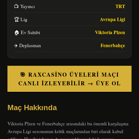
TRT
📺 Yayıncı
Avrupa Ligi
🏆 Lig
Viktoria Plzen
🏠 Ev Sahibi
Fenerbahçe
✈️ Deplasman
🎯 RAXCASINO ÜYELERI MAÇI
CANLI İZLEYEBILIR → ÜYE OL
Maç Hakkında
Viktoria Plzen ve Fenerbahçe arasındaki bu önemli karşılaşma
Avrupa Ligi sezonunun kritik maçlarından biri olarak kabul
ediliyor. Her iki takımın da puan tablosundaki konumu