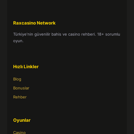
Raxcasino Network
Türkiye'nin güvenilir bahis ve casino rehberi. 18+ sorumlu
oyun.
Hızlı Linkler
Blog
Bonuslar
Rehber
Oyunlar
Casino