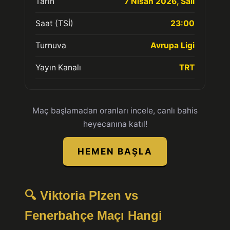
Tarih
7 Nisan 2026, Salı
Saat (TSİ)
23:00
Turnuva
Avrupa Ligi
Yayın Kanalı
TRT
Maç başlamadan oranları incele, canlı bahis
heyecanına katıl!
HEMEN BAŞLA
🔍 Viktoria Plzen vs
Fenerbahçe Maçı Hangi