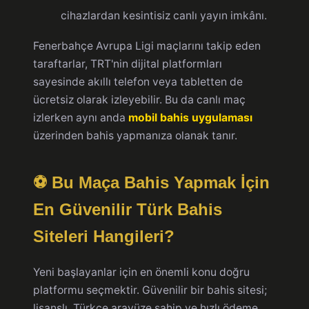
cihazlardan kesintisiz canlı yayın imkânı.
Fenerbahçe Avrupa Ligi maçlarını takip eden
taraftarlar, TRT'nin dijital platformları
sayesinde akıllı telefon veya tabletten de
ücretsiz olarak izleyebilir. Bu da canlı maç
izlerken aynı anda
mobil bahis uygulaması
üzerinden bahis yapmanıza olanak tanır.
⚽ Bu Maça Bahis Yapmak İçin
En Güvenilir Türk Bahis
Siteleri Hangileri?
Yeni başlayanlar için en önemli konu doğru
platformu seçmektir. Güvenilir bir bahis sitesi;
lisanslı, Türkçe arayüze sahip ve hızlı ödeme