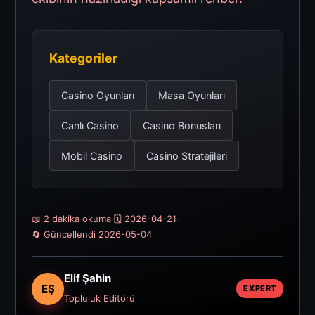
Kategoriler
Casino Oyunları
Masa Oyunları
Canlı Casino
Casino Bonusları
Mobil Casino
Casino Stratejileri
📖 2 dakika okuma
·
🗓️ 2026-04-21
·
🔄 Güncellendi 2026-05-04
Elif Şahin
EŞ
EXPERT
Topluluk Editörü