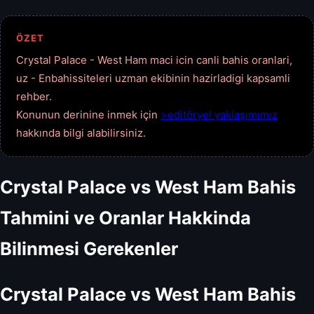
ÖZET
Crystal Palace - West Ham maci icin canli bahis oranlari,
uz - Enbahissiteleri uzman ekibinin hazirladigi kapsamli
rehber.
Konunun derinine inmek için
>editöryel yaklaşımımız
hakkında bilgi alabilirsiniz.
Crystal Palace vs West Ham Bahis
Tahmini ve Oranlar Hakkinda
Bilinmesi Gerekenler
Crystal Palace vs West Ham Bahis