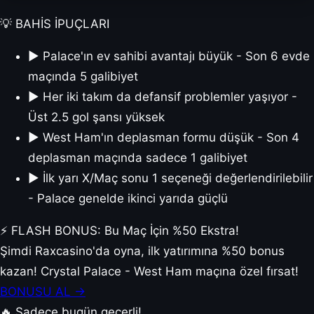
💡 BAHİS İPUÇLARI
▶
Palace'ın ev sahibi avantajı büyük - Son 6 evde
maçında 5 galibiyet
▶
Her iki takım da defansif problemler yaşıyor -
Üst 2.5 gol şansı yüksek
▶
West Ham'ın deplasman formu düşük - Son 4
deplasman maçında sadece 1 galibiyet
▶
İlk yarı X/Maç sonu 1 seçeneği değerlendirilebilir
- Palace genelde ikinci yarıda güçlü
⚡ FLASH BONUS: Bu Maç İçin %50 Ekstra!
Şimdi Raxcasino'da oyna, ilk yatırımına %50 bonus
kazan! Crystal Palace - West Ham maçına özel fırsat!
BONUSU AL →
🔥 Sadece bugün geçerli!