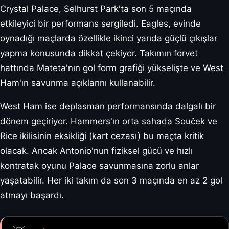
Crystal Palace, Selhurst Park'ta son 5 maçında
etkileyici bir performans sergiledi. Eagles, evinde
oynadığı maçlarda özellikle ikinci yarıda güçlü çıkışlar
yapma konusunda dikkat çekiyor. Takımın forvet
hattında Mateta'nın gol form grafiği yükselişte ve West
Ham'ın savunma açıklarını kullanabilir.
West Ham ise deplasman performansında dalgalı bir
dönem geçiriyor. Hammers'ın orta sahada Souček ve
Rice ikilisinin eksikliği (kart cezası) bu maçta kritik
olacak. Ancak Antonio'nun fiziksel gücü ve hızlı
kontratak oyunu Palace savunmasına zorlu anlar
yaşatabilir. Her iki takım da son 3 maçında en az 2 gol
atmayı başardı.