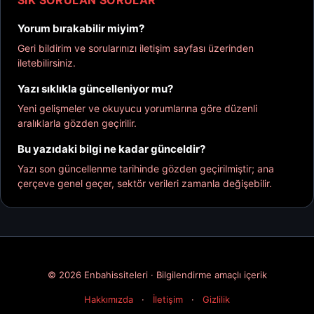
SIK SORULAN SORULAR
Yorum bırakabilir miyim?
Geri bildirim ve sorularınızı iletişim sayfası üzerinden
iletebilirsiniz.
Yazı sıklıkla güncelleniyor mu?
Yeni gelişmeler ve okuyucu yorumlarına göre düzenli
aralıklarla gözden geçirilir.
Bu yazıdaki bilgi ne kadar günceldir?
Yazı son güncellenme tarihinde gözden geçirilmiştir; ana
çerçeve genel geçer, sektör verileri zamanla değişebilir.
© 2026 Enbahissiteleri · Bilgilendirme amaçlı içerik
Hakkımızda
·
İletişim
·
Gizlilik