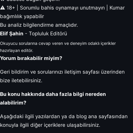
⚠️ 18+ | Sorumlu bahis oynamayı unutmayın | Kumar
bağımlılık yapabilir
Bu analiz bilgilendirme amaçlıdır.
Elif Şahin
- Topluluk Editörü
Okuyucu sorularına cevap veren ve deneyim odaklı içerikler
hazırlayan editör.
Yorum bırakabilir miyim?
Geri bildirim ve sorularınızı iletişim sayfası üzerinden
bize iletebilirsiniz.
Bu konu hakkında daha fazla bilgi nereden
alabilirim?
Aşağıdaki ilgili yazılardan ya da blog ana sayfasından
konuyla ilgili diğer içeriklere ulaşabilirsiniz.